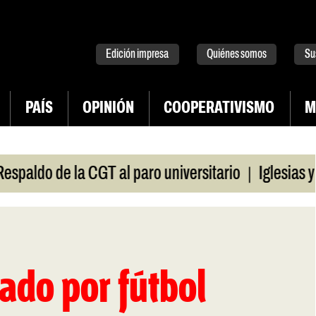
tter
instagram
tiktok
Youtube
Spotify
Edición impresa
Quiénes somos
Su
PAÍS
OPINIÓN
COOPERATIVISMO
M
|
o de la CGT al paro universitario
Iglesias y temp
ado por fútbol