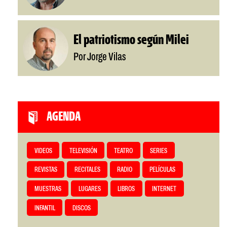
El patriotismo según Milei
Por Jorge Vilas
AGENDA
VIDEOS
TELEVISIÓN
TEATRO
SERIES
REVISTAS
RECITALES
RADIO
PELÍCULAS
MUESTRAS
LUGARES
LIBROS
INTERNET
INFANTIL
DISCOS