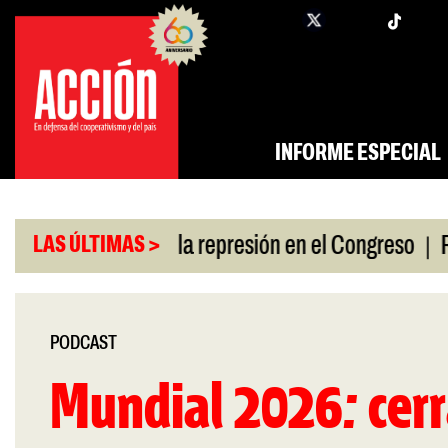
Saltar
twi
facebook
al
contenido
INFORME ESPECIAL
|
a policías por la represión en el Congreso
Respald
LAS ÚLTIMAS >
PODCAST
Mundial 2026: cerr