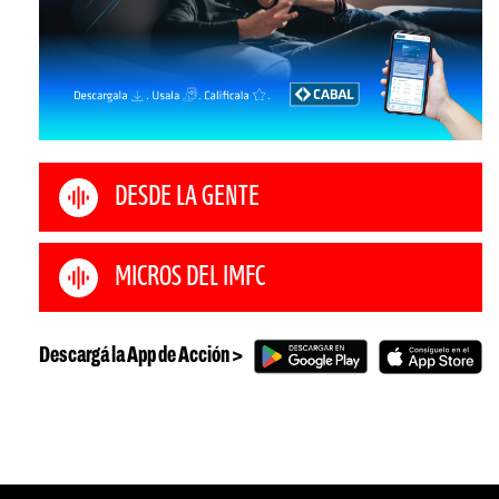
DESDE LA GENTE
MICROS DEL IMFC
Descargá la App de Acción >