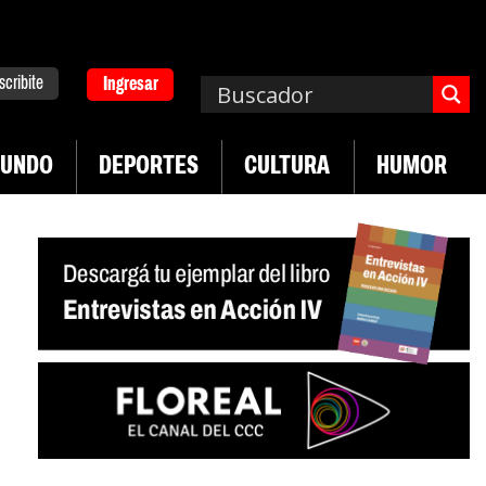
scribite
Ingresar
UNDO
DEPORTES
CULTURA
HUMOR
|
los asisten económicamente a la población
Indust