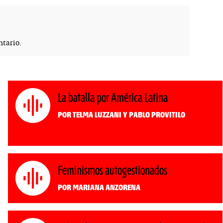
tario.
La batalla por América Latina
Por Telma Luzzani y Pablo Provitilo
Feminismos autogestionados
Por Mariana Anzorena