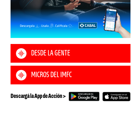
DESDE LA GENTE
MICROS DEL IMFC
Descargá la App de Acción >