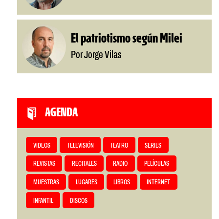
El patriotismo según Milei
Por Jorge Vilas
AGENDA
VIDEOS
TELEVISIÓN
TEATRO
SERIES
REVISTAS
RECITALES
RADIO
PELÍCULAS
MUESTRAS
LUGARES
LIBROS
INTERNET
INFANTIL
DISCOS