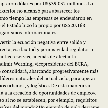
praron dólares por US$39.032 millones. La
 exterior no alcanzó para abastecer los
mismo tiempo las empresas se endeudaron en
 el Estado hizo lo propio por US$20.168
organismos internacionales.
ertir la ecuación negativa entre salida y
recta, esa laxitud y permisividad regulatoria
ar las reservas, además de afectar la
ladimir Werning, vicepresidente del BCRA,
 se consolidará, abarcando progresivamente más
íderes naturales del actual ciclo, para operar
ios urbanos, y logística. De esta manera su
rá a la creación de oportunidades de empleo».
o si no se establecen, por ejemplo, requisitos
países del mundo? Un ejemplo de nulo derrame