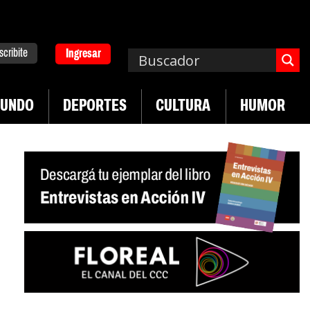
scribite
Ingresar
UNDO
DEPORTES
CULTURA
HUMOR
|
a. Emergencia en salud mental
Los 43 estudiant