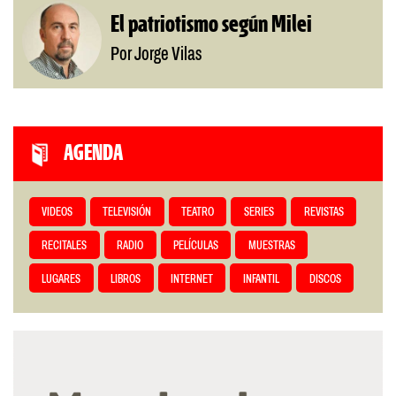
El patriotismo según Milei
Por Jorge Vilas
AGENDA
VIDEOS
TELEVISIÓN
TEATRO
SERIES
REVISTAS
RECITALES
RADIO
PELÍCULAS
MUESTRAS
LUGARES
LIBROS
INTERNET
INFANTIL
DISCOS