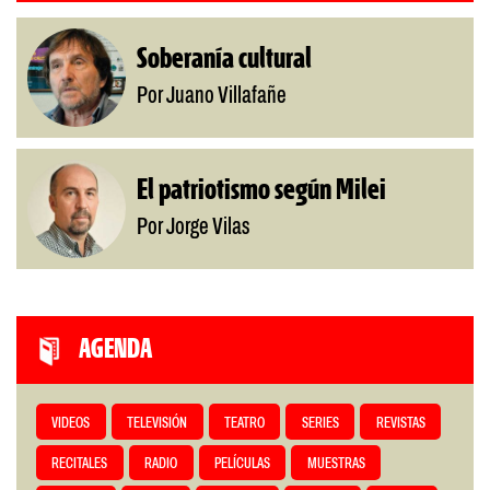
Soberanía cultural
Por Juano Villafañe
El patriotismo según Milei
Por Jorge Vilas
AGENDA
VIDEOS
TELEVISIÓN
TEATRO
SERIES
REVISTAS
RECITALES
RADIO
PELÍCULAS
MUESTRAS