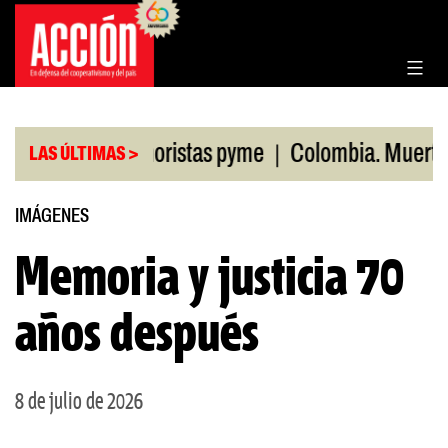
Saltar
al
contenido
|
n ventas minoristas pyme
Colombia. Muertos por 
LAS ÚLTIMAS >
IMÁGENES
Memoria y justicia 70
años después
8 de julio de 2026