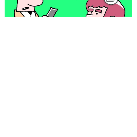
Podcast
Nuevas masculinidades: más allá de los
mandatos
Por Mariana Anzorena
Podcast
La batalla por América Latina
Por Telma Luzzani y Pablo Provitilo