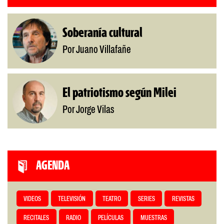
Soberanía cultural
Por Juano Villafañe
El patriotismo según Milei
Por Jorge Vilas
AGENDA
VIDEOS
TELEVISIÓN
TEATRO
SERIES
REVISTAS
RECITALES
RADIO
PELÍCULAS
MUESTRAS