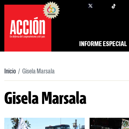
Saltar
twi
facebook
al
contenido
INFORME ESPECIAL
Inicio
Gisela Marsala
Gisela Marsala