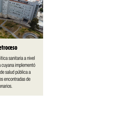
etroceso
tica sanitaria a nivel
ia cuyana implementó
 de salud pública a
nes encontradas de
onarios.