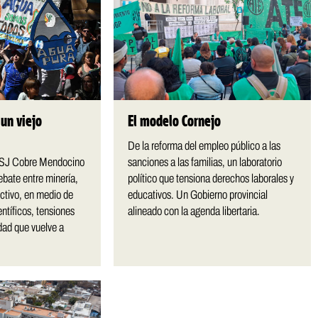
un viejo
El modelo Cornejo
De la reforma del empleo público a las
 PSJ Cobre Mendocino
sanciones a las familias, un laboratorio
debate entre minería,
político que tensiona derechos laborales y
ctivo, en medio de
educativos. Un Gobierno provincial
ntíficos, tensiones
alineado con la agenda libertaria.
edad que vuelve a