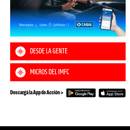
DESDE LA GENTE
MICROS DEL IMFC
Descargá la App de Acción >