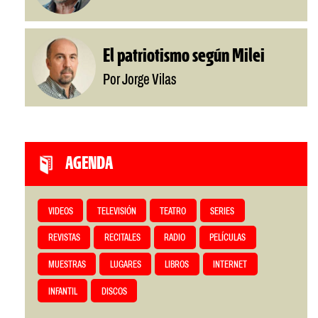
El patriotismo según Milei
Por Jorge Vilas
AGENDA
VIDEOS
TELEVISIÓN
TEATRO
SERIES
REVISTAS
RECITALES
RADIO
PELÍCULAS
MUESTRAS
LUGARES
LIBROS
INTERNET
INFANTIL
DISCOS