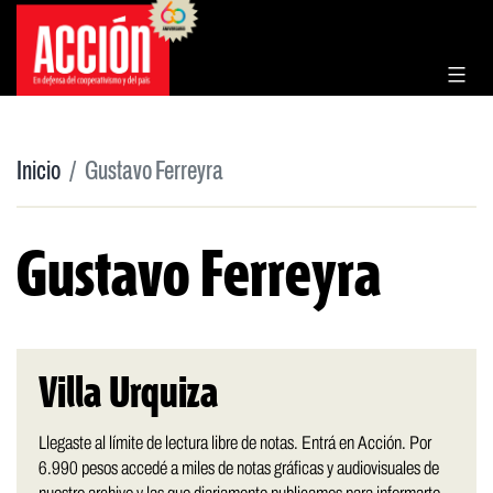
Saltar
al
contenido
Inicio
Gustavo Ferreyra
Gustavo Ferreyra
Villa Urquiza
Llegaste al límite de lectura libre de notas. Entrá en Acción. Por
6.990 pesos accedé a miles de notas gráficas y audiovisuales de