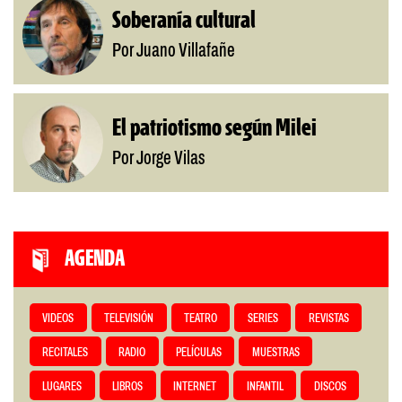
Soberanía cultural
Por Juano Villafañe
El patriotismo según Milei
Por Jorge Vilas
AGENDA
VIDEOS
TELEVISIÓN
TEATRO
SERIES
REVISTAS
RECITALES
RADIO
PELÍCULAS
MUESTRAS
LUGARES
LIBROS
INTERNET
INFANTIL
DISCOS