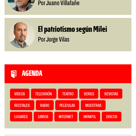
Por Juano Villafañe
El patriotismo según Milei
Por Jorge Vilas
AGENDA
VIDEOS
TELEVISIÓN
TEATRO
SERIES
REVISTAS
RECITALES
RADIO
PELÍCULAS
MUESTRAS
LUGARES
LIBROS
INTERNET
INFANTIL
DISCOS