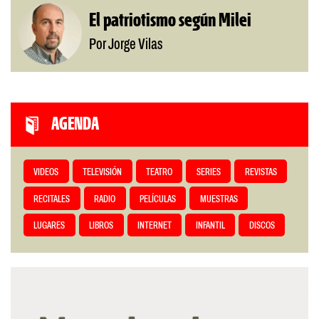
El patriotismo según Milei
Por Jorge Vilas
AGENDA
VIDEOS
TELEVISIÓN
TEATRO
SERIES
REVISTAS
RECITALES
RADIO
PELÍCULAS
MUESTRAS
LUGARES
LIBROS
INTERNET
INFANTIL
DISCOS