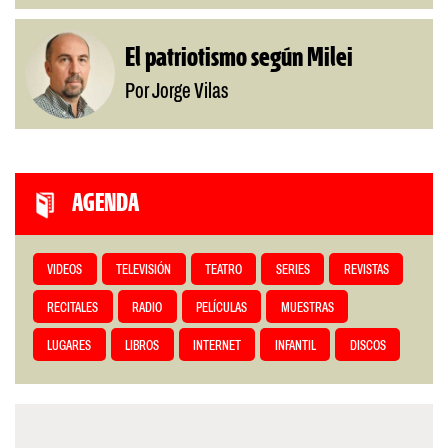
El patriotismo según Milei
Por Jorge Vilas
AGENDA
VIDEOS
TELEVISIÓN
TEATRO
SERIES
REVISTAS
RECITALES
RADIO
PELÍCULAS
MUESTRAS
LUGARES
LIBROS
INTERNET
INFANTIL
DISCOS