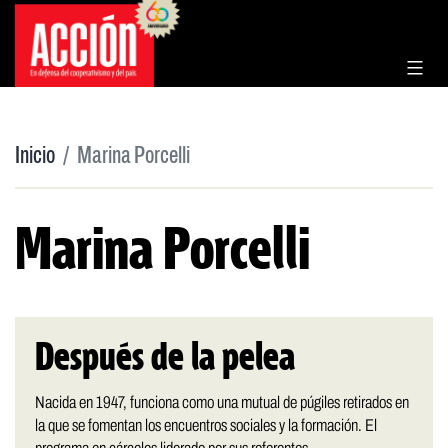
Saltar
al
contenido
Inicio
Marina Porcelli
Marina Porcelli
Después de la pelea
Nacida en 1947, funciona como una mutual de púgiles retirados en
la que se fomentan los encuentros sociales y la formación. El