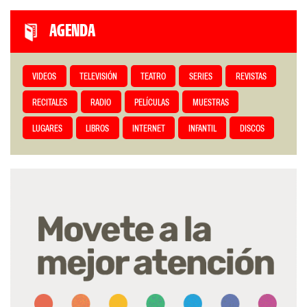
AGENDA
VIDEOS
TELEVISIÓN
TEATRO
SERIES
REVISTAS
RECITALES
RADIO
PELÍCULAS
MUESTRAS
LUGARES
LIBROS
INTERNET
INFANTIL
DISCOS