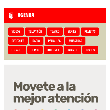
AGENDA
VIDEOS
TELEVISIÓN
TEATRO
SERIES
REVISTAS
RECITALES
RADIO
PELÍCULAS
MUESTRAS
LUGARES
LIBROS
INTERNET
INFANTIL
DISCOS