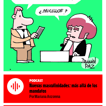
Podcast
Nuevas masculinidades: más allá de los
mandatos
Por Mariana Anzorena