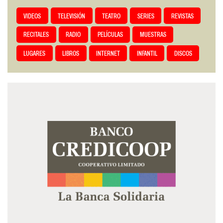
VIDEOS
TELEVISIÓN
TEATRO
SERIES
REVISTAS
RECITALES
RADIO
PELÍCULAS
MUESTRAS
LUGARES
LIBROS
INTERNET
INFANTIL
DISCOS