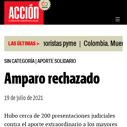
Saltar
al
contenido
|
en ventas minoristas pyme
Colombia. Muertos po
LAS ÚLTIMAS >
SIN CATEGORÍA
|
APORTE SOLIDARIO
Amparo rechazado
19 de julio de 2021
Hubo cerca de 200 presentaciones judiciales
contra el aporte extraordinario a los mayores