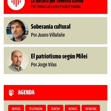
La batalla por América Latina
Por Telma Luzzani y Pablo Provitilo
Soberanía cultural
Por Juano Villafañe
El patriotismo según Milei
Por Jorge Vilas
AGENDA
VIDEOS
TELEVISIÓN
TEATRO
SERIES
REVISTAS