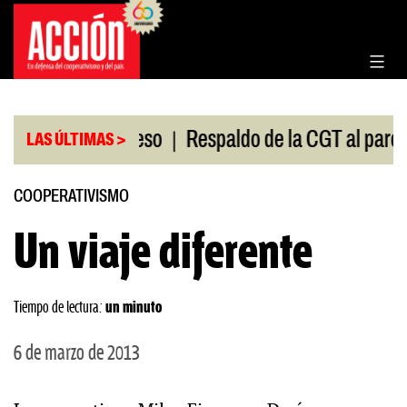
Saltar
al
contenido
|
 en el Congreso
Respaldo de la CGT al paro univer
LAS ÚLTIMAS >
COOPERATIVISMO
Un viaje diferente
Tiempo de lectura:
un minuto
6 de marzo de 2013