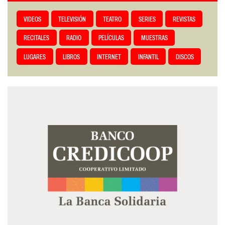
VIDEOS
TELEVISIÓN
TEATRO
SERIES
REVISTAS
RECITALES
RADIO
PELÍCULAS
MUESTRAS
LUGARES
LIBROS
INTERNET
INFANTIL
DISCOS