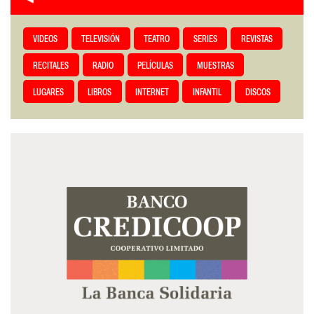
VIDEOS
TELEVISIÓN
TEATRO
SERIES
REVISTAS
RECITALES
RADIO
PELÍCULAS
MUESTRAS
LUGARES
LIBROS
INTERNET
INFANTIL
DISCOS