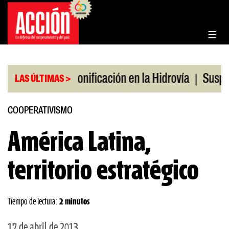
Saltar
al
contenido
|
|
en julio
Bonificación en la Hidrovía
Suspenden 
LAS ÚLTIMAS >
COOPERATIVISMO
América Latina,
territorio estratégico
Tiempo de lectura:
2 minutos
17 de abril de 2013