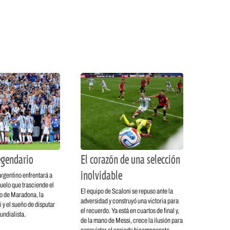
legendario
El corazón de una selección
inolvidable
rgentino enfrentará a
duelo que trasciende el
El equipo de Scaloni se repuso ante la
do de Maradona, la
adversidad y construyó una victoria para
 y el sueño de disputar
el recuerdo. Ya está en cuartos de final y,
undialista.
de la mano de Messi, crece la ilusión para