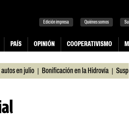
tter
instagram
tiktok
Youtube
Spotify
Edición impresa
Quiénes somos
Su
PAÍS
OPINIÓN
COOPERATIVISMO
M
|
|
en julio
Bonificación en la Hidrovía
Suspenden 
ial