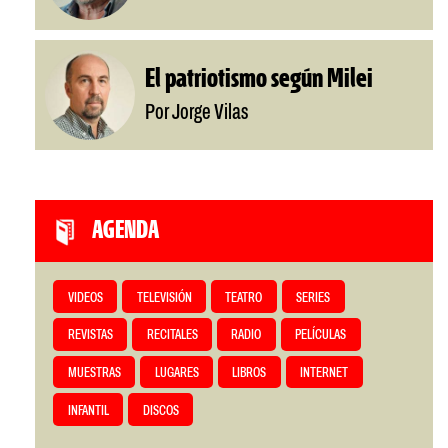
El patriotismo según Milei
Por Jorge Vilas
AGENDA
VIDEOS
TELEVISIÓN
TEATRO
SERIES
REVISTAS
RECITALES
RADIO
PELÍCULAS
MUESTRAS
LUGARES
LIBROS
INTERNET
INFANTIL
DISCOS