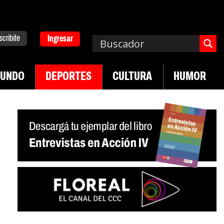
scribite
Ingresar
UNDO
DEPORTES
CULTURA
HUMOR
|
desregulación del practicaje
Denuncias por viol