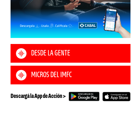
DESDE LA GENTE
MICROS DEL IMFC
Descargá la App de Acción >