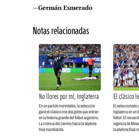
—
Germán Esmerado
Notas relacionadas
No llores por mí, Inglaterra
El clásico 
En un partido inolvidable, la selección
El seleccionado a
ganó el clásico con dos goles que entran
Inglaterra en un 
en la historia grande del fútbol argentino.
fútbol. El recuer
La crónica del camino hacia la séptima
vigencia de Messi
final mundialista.
la séptima final m