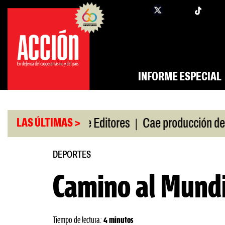
Saltar
twi
facebook
al
contenido
INFORME ESPECIAL
|
|
 gira
Feria de Editores
Cae producción de autos 
LAS ÚLTIMAS >
DEPORTES
Camino al Mund
Tiempo de lectura:
4 minutos