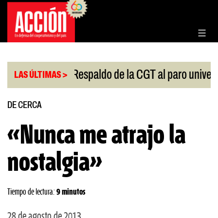
Saltar
al
contenido
|
|
ngreso
Respaldo de la CGT al paro universitario
LAS ÚLTIMAS >
DE CERCA
«Nunca me atrajo la
nostalgia»
Tiempo de lectura:
9 minutos
28 de agosto de 2013