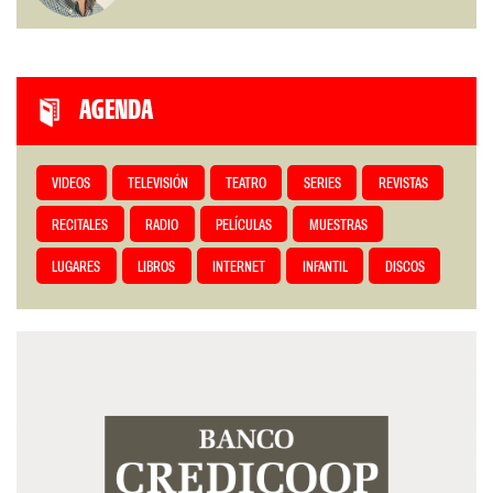
AGENDA
VIDEOS
TELEVISIÓN
TEATRO
SERIES
REVISTAS
RECITALES
RADIO
PELÍCULAS
MUESTRAS
LUGARES
LIBROS
INTERNET
INFANTIL
DISCOS