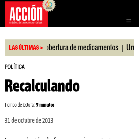
Saltar
al
contenido
|
 Corte por cobertura de medicamentos
Uruguay fren
LAS ÚLTIMAS >
POLÍTICA
Recalculando
Tiempo de lectura:
7 minutos
31 de octubre de 2013