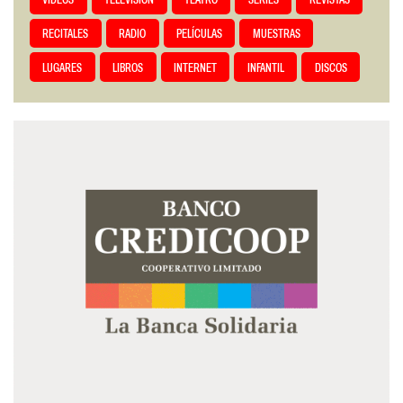
VIDEOS
TELEVISIÓN
TEATRO
SERIES
REVISTAS
RECITALES
RADIO
PELÍCULAS
MUESTRAS
LUGARES
LIBROS
INTERNET
INFANTIL
DISCOS