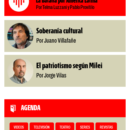
La batalla por América Latina
Por Telma Luzzani y Pablo Provitilo
Soberanía cultural
Por Juano Villafañe
El patriotismo según Milei
Por Jorge Vilas
AGENDA
VIDEOS
TELEVISIÓN
TEATRO
SERIES
REVISTAS