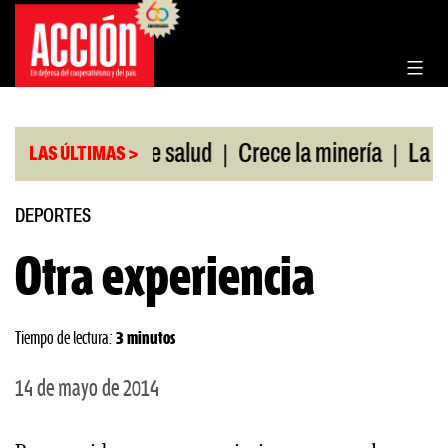
Saltar
al
contenido
|
|
 cobertura de salud
Crece la minería
La Pampa.
LAS ÚLTIMAS >
DEPORTES
Otra experiencia
Tiempo de lectura:
3 minutos
14 de mayo de 2014