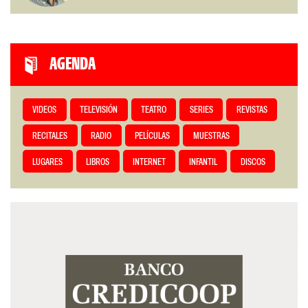
AGENDA
VIDEOS
TELEVISIÓN
TEATRO
SERIES
REVISTAS
RECITALES
RADIO
PELÍCULAS
MUESTRAS
LUGARES
LIBROS
INTERNET
INFANTIL
DISCOS