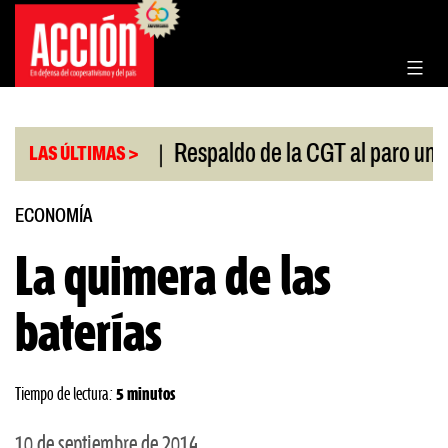
Saltar
al
contenido
|
l Congreso
Respaldo de la CGT al paro universitar
LAS ÚLTIMAS >
ECONOMÍA
La quimera de las
baterías
Tiempo de lectura:
5 minutos
10 de septiembre de 2014