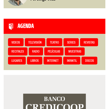
AGENDA
VIDEOS
TELEVISIÓN
TEATRO
SERIES
REVISTAS
RECITALES
RADIO
PELÍCULAS
MUESTRAS
LUGARES
LIBROS
INTERNET
INFANTIL
DISCOS