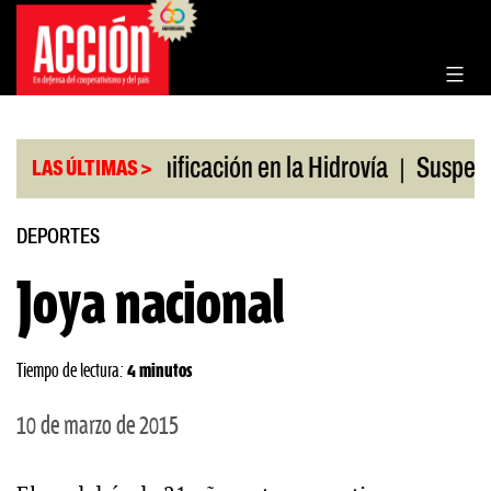
Saltar
al
contenido
|
|
ulio
Bonificación en la Hidrovía
Suspenden desr
LAS ÚLTIMAS >
DEPORTES
Joya nacional
Tiempo de lectura:
4 minutos
10 de marzo de 2015