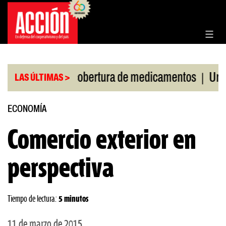
Saltar
al
contenido
|
a Corte por cobertura de medicamentos
Uruguay fre
LAS ÚLTIMAS >
ECONOMÍA
Comercio exterior en
perspectiva
Tiempo de lectura:
5 minutos
11 de marzo de 2015