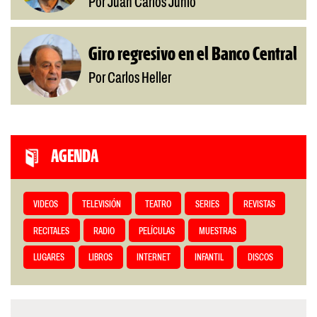
Por Juan Carlos Junio
Giro regresivo en el Banco Central
Por Carlos Heller
AGENDA
VIDEOS
TELEVISIÓN
TEATRO
SERIES
REVISTAS
RECITALES
RADIO
PELÍCULAS
MUESTRAS
LUGARES
LIBROS
INTERNET
INFANTIL
DISCOS