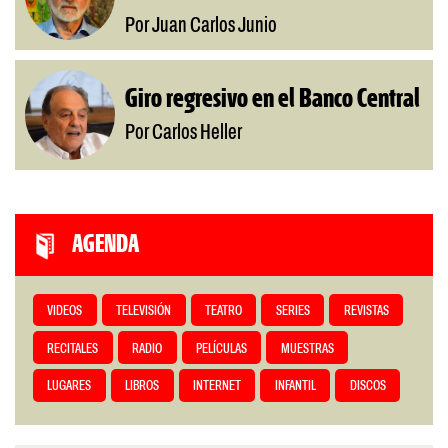
Por Juan Carlos Junio
Giro regresivo en el Banco Central
Por Carlos Heller
AGENDA
VIDEOS
TELEVISIÓN
TEATRO
SERIES
REVISTAS
RECITALES
RADIO
PELÍCULAS
MUESTRAS
LUGARES
LIBROS
INTERNET
INFANTIL
DISCOS