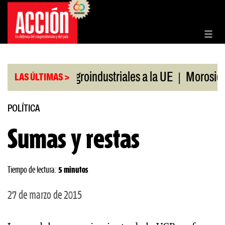
Saltar
al
contenido
|
taciones agroindustriales a la UE
Morosidad en j
LAS ÚLTIMAS >
POLÍTICA
Sumas y restas
Tiempo de lectura:
5 minutos
27 de marzo de 2015