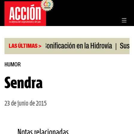
Saltar
al
contenido
|
|
s en julio
Bonificación en la Hidrovía
Suspende
LAS ÚLTIMAS >
HUMOR
Sendra
23 de junio de 2015
Notas relacionadas