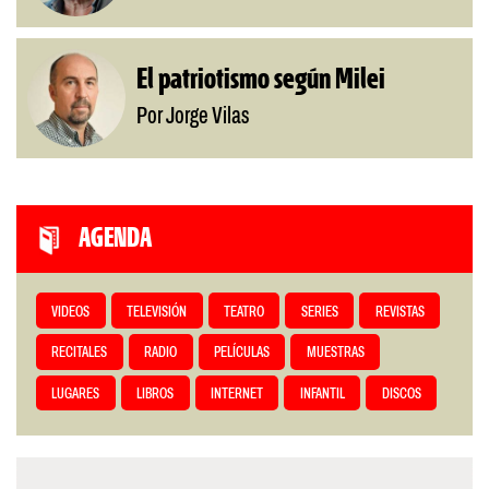
El patriotismo según Milei
Por Jorge Vilas
AGENDA
VIDEOS
TELEVISIÓN
TEATRO
SERIES
REVISTAS
RECITALES
RADIO
PELÍCULAS
MUESTRAS
LUGARES
LIBROS
INTERNET
INFANTIL
DISCOS