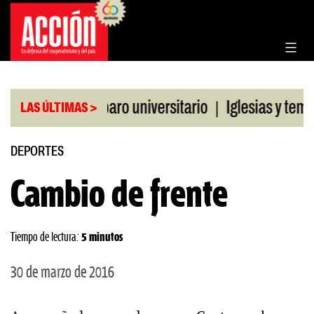
Saltar
al
contenido
|
a CGT al paro universitario
Iglesias y templos as
LAS ÚLTIMAS >
DEPORTES
Cambio de frente
Tiempo de lectura:
5 minutos
30 de marzo de 2016