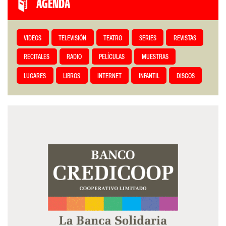
AGENDA
VIDEOS
TELEVISIÓN
TEATRO
SERIES
REVISTAS
RECITALES
RADIO
PELÍCULAS
MUESTRAS
LUGARES
LIBROS
INTERNET
INFANTIL
DISCOS