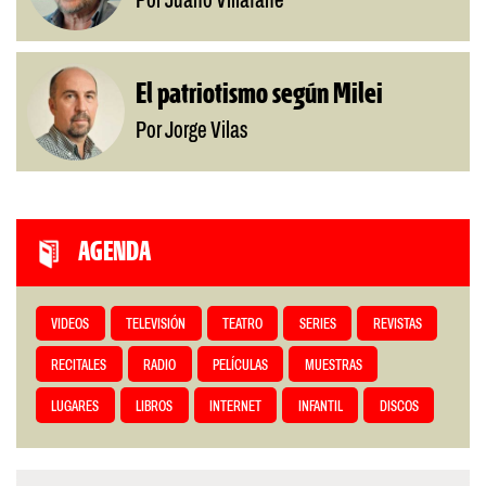
Por Juano Villafañe
El patriotismo según Milei
Por Jorge Vilas
AGENDA
VIDEOS
TELEVISIÓN
TEATRO
SERIES
REVISTAS
RECITALES
RADIO
PELÍCULAS
MUESTRAS
LUGARES
LIBROS
INTERNET
INFANTIL
DISCOS