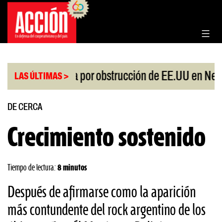
Saltar
al
contenido
|
protesta por obstrucción de EE.UU en Neuquén
M
LAS ÚLTIMAS >
DE CERCA
Crecimiento sostenido
Tiempo de lectura:
8 minutos
Después de afirmarse como la aparición
más contundente del rock argentino de los