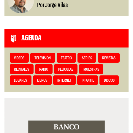
Por Jorge Vilas
AGENDA
VIDEOS
TELEVISIÓN
TEATRO
SERIES
REVISTAS
RECITALES
RADIO
PELÍCULAS
MUESTRAS
LUGARES
LIBROS
INTERNET
INFANTIL
DISCOS