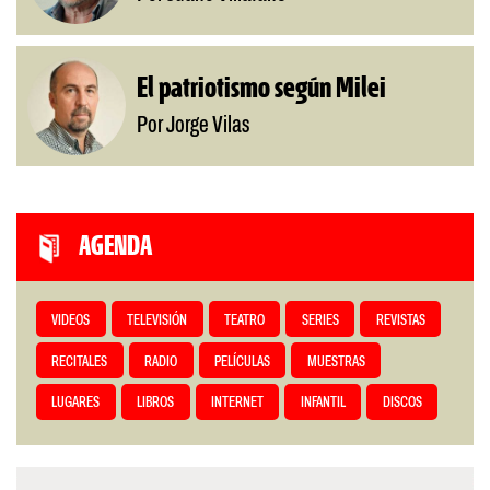
El patriotismo según Milei
Por Jorge Vilas
AGENDA
VIDEOS
TELEVISIÓN
TEATRO
SERIES
REVISTAS
RECITALES
RADIO
PELÍCULAS
MUESTRAS
LUGARES
LIBROS
INTERNET
INFANTIL
DISCOS