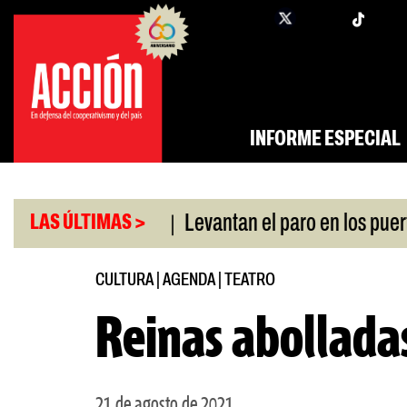
Saltar
twi
facebook
al
contenido
INFORME ESPECIAL
|
|
 swap con China
Levantan el paro en los puertos
LAS ÚLTIMAS >
CULTURA
|
AGENDA
|
TEATRO
Reinas abollada
21 de agosto de 2021