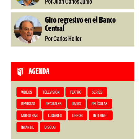
Por Juan Carlos Junio
Giro regresivo en el Banco
Central
Por Carlos Heller
AGENDA
VIDEOS
TELEVISIÓN
TEATRO
SERIES
REVISTAS
RECITALES
RADIO
PELÍCULAS
MUESTRAS
LUGARES
LIBROS
INTERNET
INFANTIL
DISCOS