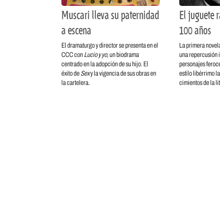
Muscari lleva su paternidad
El juguete 
a escena
100 años
El dramaturgo y director se presenta en el
La primera novela
CCC con
Lucio y yo
, un biodrama
una repercusión 
centrado en la adopción de su hijo. El
personajes feroce
éxito de
Sex
y la vigencia de sus obras en
estilo libérrimo l
la cartelera.
cimientos de la li