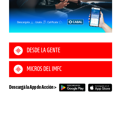
DESDE LA GENTE
MICROS DEL IMFC
Descargá la App de Acción >