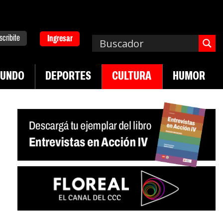
scribite
Ingresar
UNDO
DEPORTES
CULTURA
HUMOR
|
d en jóvenes precarizados
Cae la actividad en se