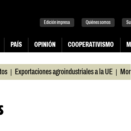
tter
instagram
tiktok
Youtube
Spotify
Edición impresa
Quiénes somos
Su
PAÍS
OPINIÓN
COOPERATIVISMO
M
|
Exportaciones agroindustriales a la UE
Morosida
s