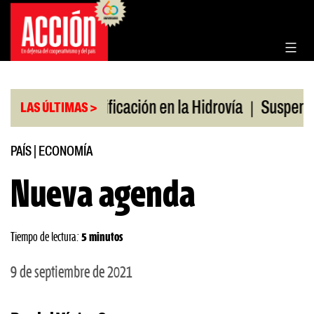
Saltar
al
contenido
|
|
lio
Bonificación en la Hidrovía
Suspenden desre
LAS ÚLTIMAS >
PAÍS
|
ECONOMÍA
Nueva agenda
Tiempo de lectura:
5 minutos
9 de septiembre de 2021