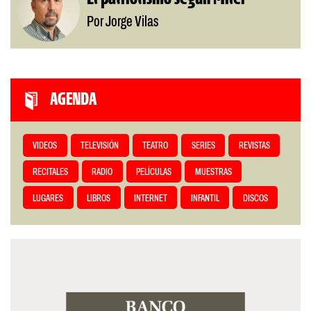
Por Jorge Vilas
AGENDA
VIDEOS
TELEVISIÓN
TEATRO
SERIES
REVISTAS
RECITALES
RADIO
PELÍCULAS
MUESTRAS
LUGARES
LIBROS
INTERNET
INFANTIL
DISCOS