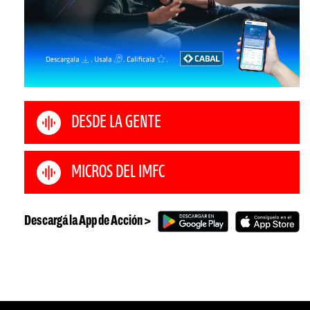
DESDE LA GENTE
MICROS DEL IMFC
Descargá la App de Acción >