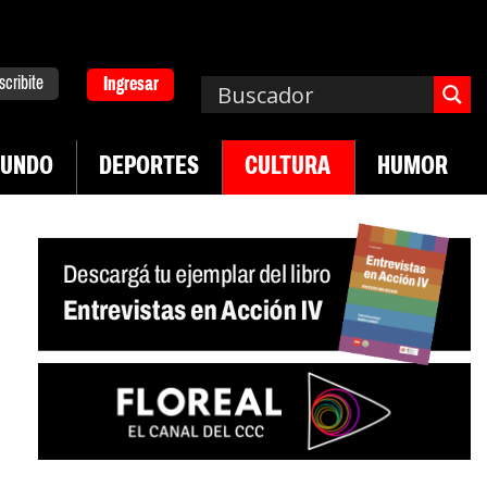
scribite
Ingresar
UNDO
DEPORTES
CULTURA
HUMOR
|
 desregulación del practicaje
Denuncias por vio