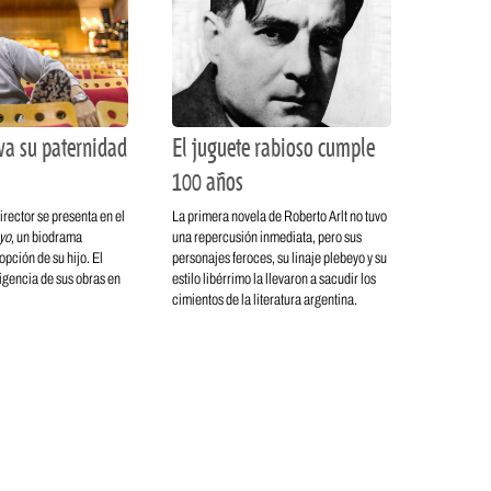
va su paternidad
El juguete rabioso cumple
100 años
irector se presenta en el
La primera novela de Roberto Arlt no tuvo
 yo
, un biodrama
una repercusión inmediata, pero sus
opción de su hijo. El
personajes feroces, su linaje plebeyo y su
vigencia de sus obras en
estilo libérrimo la llevaron a sacudir los
cimientos de la literatura argentina.