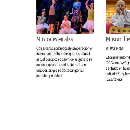
Musicales en alza
Muscari lle
a escena
Con extensos períodos de preparación e
inversiones millonarias que desafían al
El dramaturgo y d
actual contexto económico, el género se
CCC con
Lucio y
consolida en la cartelera teatral con
centrado en la ad
propuestas que se destacan por su
éxito de
Sex
y la 
cantidad y calidad.
la cartelera.