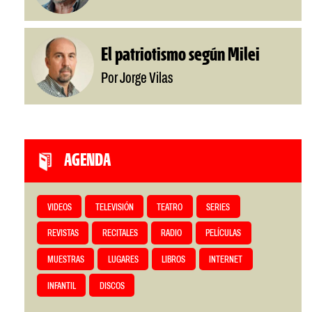
El patriotismo según Milei
Por Jorge Vilas
AGENDA
VIDEOS
TELEVISIÓN
TEATRO
SERIES
REVISTAS
RECITALES
RADIO
PELÍCULAS
MUESTRAS
LUGARES
LIBROS
INTERNET
INFANTIL
DISCOS