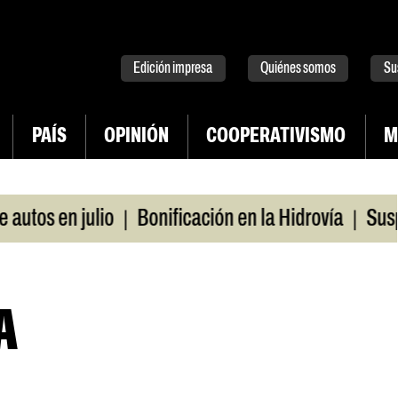
tter
instagram
tiktok
Youtube
Spotify
Edición impresa
Quiénes somos
Su
PAÍS
OPINIÓN
COOPERATIVISMO
M
|
|
s en julio
Bonificación en la Hidrovía
Suspenden
A