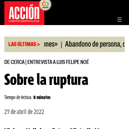
Saltar
al
contenido
|
as agresiones»
Abandono de persona, delito de l
LAS ÚLTIMAS >
DE CERCA
|
ENTREVISTA A LUIS FELIPE NOÉ
Sobre la ruptura
Tiempo de lectura:
8 minutos
27 de abril de 2022