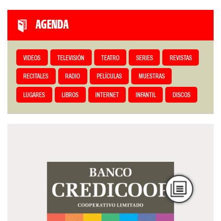
AGENDA
VIDEOS
TELEVISIÓN
TEATRO
SERIES
REVISTAS
RECITALES
RADIO
PELÍCULAS
MUESTRAS
LUGARES
LIBROS
INTERNET
INFANTIL
DISCOS