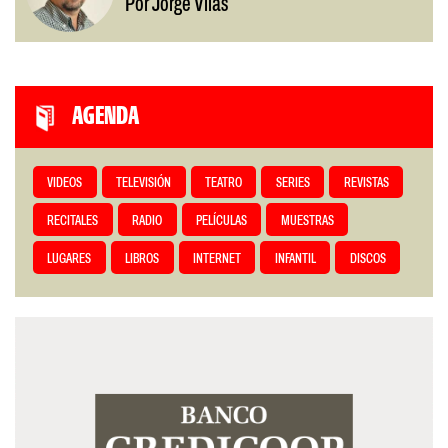
Por Jorge Vilas
AGENDA
VIDEOS
TELEVISIÓN
TEATRO
SERIES
REVISTAS
RECITALES
RADIO
PELÍCULAS
MUESTRAS
LUGARES
LIBROS
INTERNET
INFANTIL
DISCOS