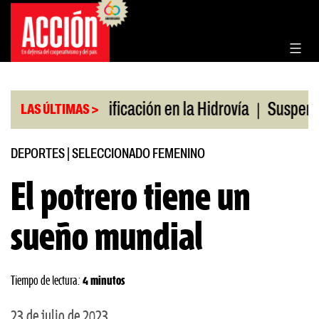
Saltar
al
contenido
|
|
ulio
Bonificación en la Hidrovía
Suspenden desr
LAS ÚLTIMAS >
DEPORTES
|
SELECCIONADO FEMENINO
El potrero tiene un
sueño mundial
Tiempo de lectura:
4 minutos
23 de julio de 2023