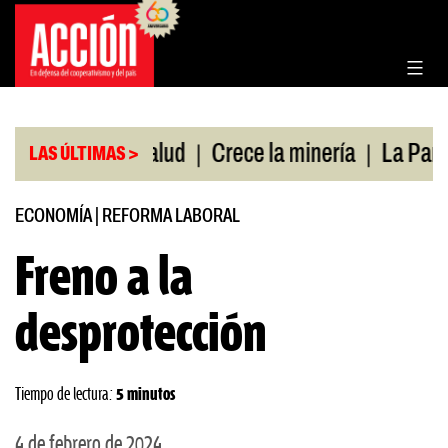
Saltar
al
contenido
|
|
bertura de salud
Crece la minería
La Pampa. Em
LAS ÚLTIMAS >
ECONOMÍA
|
REFORMA LABORAL
Freno a la
desprotección
Tiempo de lectura:
5 minutos
4 de febrero de 2024