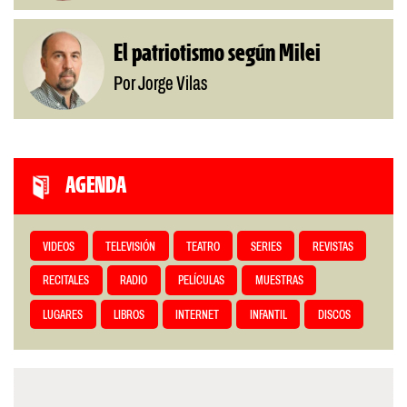
El patriotismo según Milei
Por Jorge Vilas
AGENDA
VIDEOS
TELEVISIÓN
TEATRO
SERIES
REVISTAS
RECITALES
RADIO
PELÍCULAS
MUESTRAS
LUGARES
LIBROS
INTERNET
INFANTIL
DISCOS