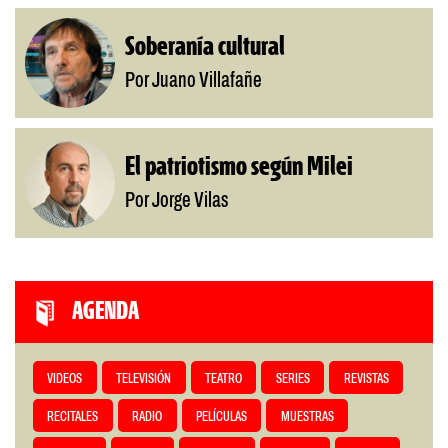
Soberanía cultural
Por Juano Villafañe
El patriotismo según Milei
Por Jorge Vilas
AGENDA
VIDEOS
TELEVISIÓN
TEATRO
SERIES
REVISTAS
RECITALES
RADIO
PELÍCULAS
MUESTRAS