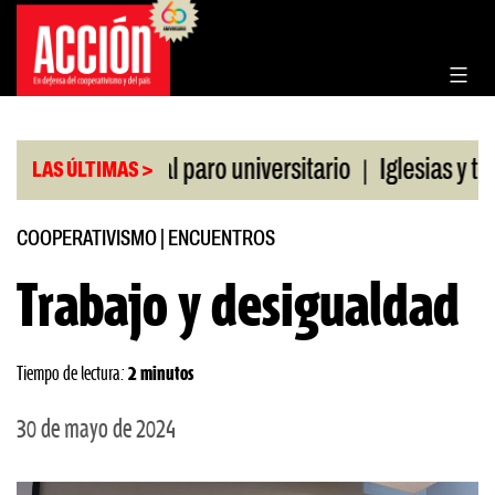
Saltar
al
contenido
|
de la CGT al paro universitario
Iglesias y templo
LAS ÚLTIMAS >
COOPERATIVISMO
|
ENCUENTROS
Trabajo y desigualdad
Tiempo de lectura:
2 minutos
30 de mayo de 2024