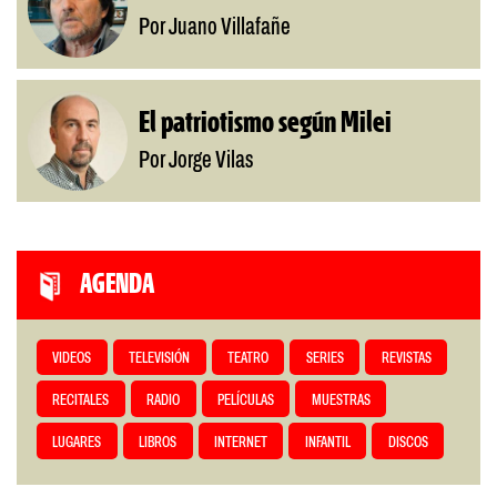
Por Juano Villafañe
El patriotismo según Milei
Por Jorge Vilas
AGENDA
VIDEOS
TELEVISIÓN
TEATRO
SERIES
REVISTAS
RECITALES
RADIO
PELÍCULAS
MUESTRAS
LUGARES
LIBROS
INTERNET
INFANTIL
DISCOS