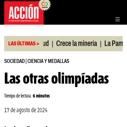
Saltar
al
contenido
|
|
tura de salud
Crece la minería
La Pampa. Emer
LAS ÚLTIMAS >
SOCIEDAD
|
CIENCIA Y MEDALLAS
Las otras olimpíadas
Tiempo de lectura:
6 minutos
17 de agosto de 2024