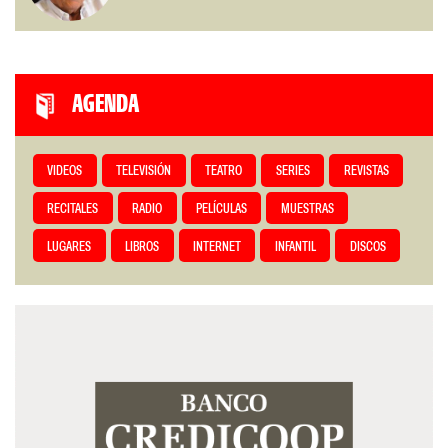
AGENDA
VIDEOS
TELEVISIÓN
TEATRO
SERIES
REVISTAS
RECITALES
RADIO
PELÍCULAS
MUESTRAS
LUGARES
LIBROS
INTERNET
INFANTIL
DISCOS