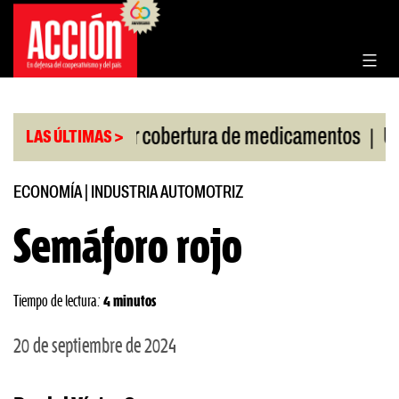
Saltar
al
contenido
|
 la Corte por cobertura de medicamentos
Uruguay f
LAS ÚLTIMAS >
ECONOMÍA
|
INDUSTRIA AUTOMOTRIZ
Semáforo rojo
Tiempo de lectura:
4 minutos
20 de septiembre de 2024