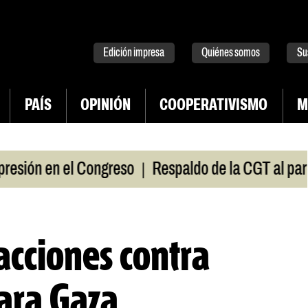
tter
instagram
tiktok
Youtube
Spotify
Edición impresa
Quiénes somos
Su
PAÍS
OPINIÓN
COOPERATIVISMO
M
|
ión en el Congreso
Respaldo de la CGT al paro uni
acciones contra
ara Gaza