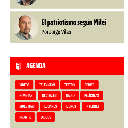
El patriotismo según Milei
Por Jorge Vilas
AGENDA
VIDEOS
TELEVISIÓN
TEATRO
SERIES
REVISTAS
RECITALES
RADIO
PELÍCULAS
MUESTRAS
LUGARES
LIBROS
INTERNET
INFANTIL
DISCOS