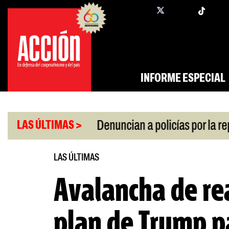
Saltar
twi
facebook
al
contenido
INFORME ESPECIAL
|
a por la crisis
Denuncian a policías por la repres
LAS ÚLTIMAS >
LAS ÚLTIMAS
Avalancha de re
plan de Trump p