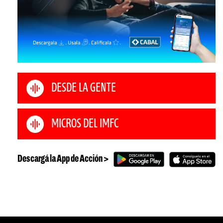
DESDE LA GENTE
MICROS DEL IMFC
Descargá la App de Acción >