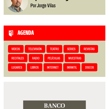
Por Jorge Vilas
AGENDA
VIDEOS
TELEVISIÓN
TEATRO
SERIES
REVISTAS
RECITALES
RADIO
PELÍCULAS
MUESTRAS
LUGARES
LIBROS
INTERNET
INFANTIL
DISCOS