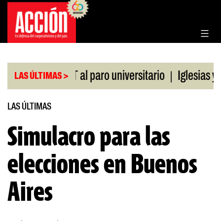
Saltar
al
contenido
|
ldo de la CGT al paro universitario
Iglesias y te
LAS ÚLTIMAS >
LAS ÚLTIMAS
Simulacro para las
elecciones en Buenos
Aires