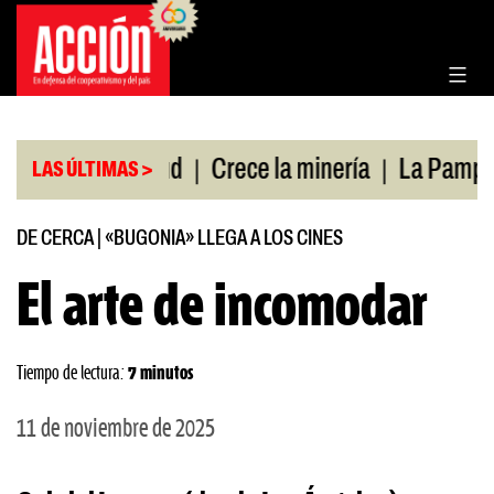
Saltar
al
contenido
|
|
ura de salud
Crece la minería
La Pampa. Emerg
LAS ÚLTIMAS >
DE CERCA
|
«BUGONIA» LLEGA A LOS CINES
El arte de incomodar
Tiempo de lectura:
7 minutos
11 de noviembre de 2025