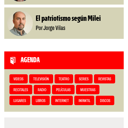
El patriotismo según Milei
Por Jorge Vilas
AGENDA
VIDEOS
TELEVISIÓN
TEATRO
SERIES
REVISTAS
RECITALES
RADIO
PELÍCULAS
MUESTRAS
LUGARES
LIBROS
INTERNET
INFANTIL
DISCOS