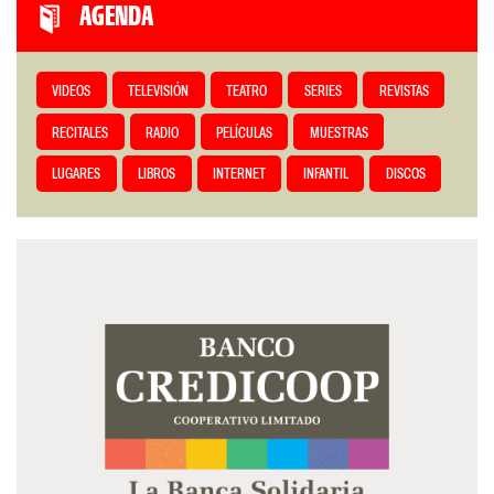
AGENDA
VIDEOS
TELEVISIÓN
TEATRO
SERIES
REVISTAS
RECITALES
RADIO
PELÍCULAS
MUESTRAS
LUGARES
LIBROS
INTERNET
INFANTIL
DISCOS