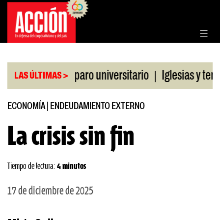
Saltar
al
contenido
|
la CGT al paro universitario
Iglesias y templos a
LAS ÚLTIMAS >
ECONOMÍA
|
ENDEUDAMIENTO EXTERNO
La crisis sin fin
Tiempo de lectura:
4 minutos
17 de diciembre de 2025