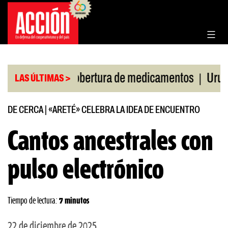
Saltar
al
contenido
|
Corte por cobertura de medicamentos
Uruguay fren
LAS ÚLTIMAS >
DE CERCA
|
«ARETÉ» CELEBRA LA IDEA DE ENCUENTRO
Cantos ancestrales con
pulso electrónico
Tiempo de lectura:
7 minutos
22 de diciembre de 2025