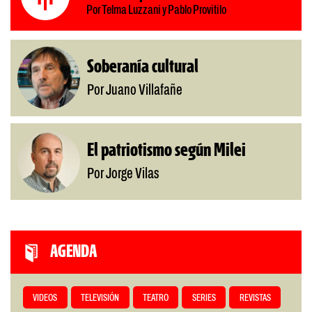
Por Telma Luzzani y Pablo Provitilo
Soberanía cultural
Por Juano Villafañe
El patriotismo según Milei
Por Jorge Vilas
AGENDA
VIDEOS
TELEVISIÓN
TEATRO
SERIES
REVISTAS