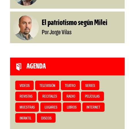
El patriotismo según Milei
Por Jorge Vilas
AGENDA
VIDEOS
TELEVISIÓN
TEATRO
SERIES
REVISTAS
RECITALES
RADIO
PELÍCULAS
MUESTRAS
LUGARES
LIBROS
INTERNET
INFANTIL
DISCOS