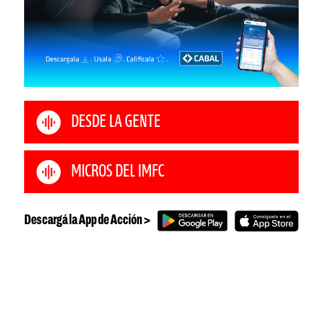
DESDE LA GENTE
MICROS DEL IMFC
Descargá la App de Acción >