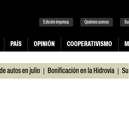
tter
instagram
tiktok
Youtube
Spotify
Edición impresa
Quiénes somos
Su
PAÍS
OPINIÓN
COOPERATIVISMO
M
|
|
 en julio
Bonificación en la Hidrovía
Suspenden