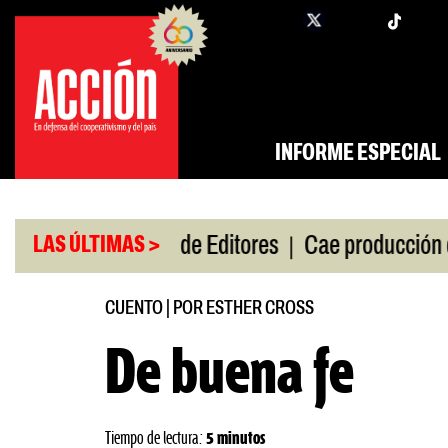
Saltar
twi
facebook
al
contenido
INFORME ESPECIAL
|
|
 gira
Feria de Editores
Cae producción de autos
LAS ÚLTIMAS >
CUENTO
|
POR ESTHER CROSS
De buena fe
Tiempo de lectura:
5 minutos