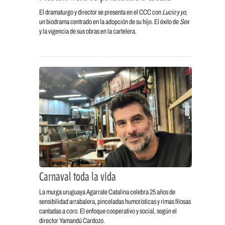
El dramaturgo y director se presenta en el CCC con
Lucio y yo
,
un biodrama centrado en la adopción de su hijo. El éxito de
Sex
y la vigencia de sus obras en la cartelera.
Carnaval toda la vida
La murga uruguaya Agarrate Catalina celebra 25 años de
sensibilidad arrabalera, pinceladas humorísticas y rimas filosas
cantadas a coro. El enfoque cooperativo y social, según el
director Yamandú Cardozo.