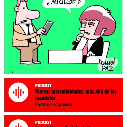
Podcast
Nuevas masculinidades: más allá de los
mandatos
Por Mariana Anzorena
Podcast