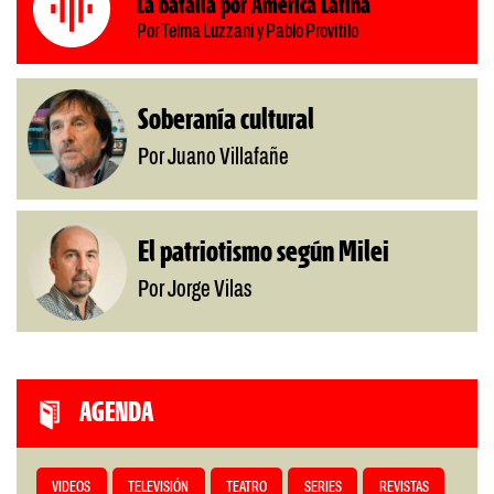
La batalla por América Latina
Por Telma Luzzani y Pablo Provitilo
Soberanía cultural
Por Juano Villafañe
El patriotismo según Milei
Por Jorge Vilas
AGENDA
VIDEOS
TELEVISIÓN
TEATRO
SERIES
REVISTAS