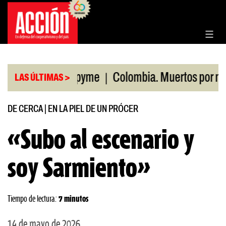
Saltar
al
contenido
|
noristas pyme
Colombia. Muertos por maniobras m
LAS ÚLTIMAS >
DE CERCA
|
EN LA PIEL DE UN PRÓCER
«Subo al escenario y
soy Sarmiento»
Tiempo de lectura:
7 minutos
14 de mayo de 2026