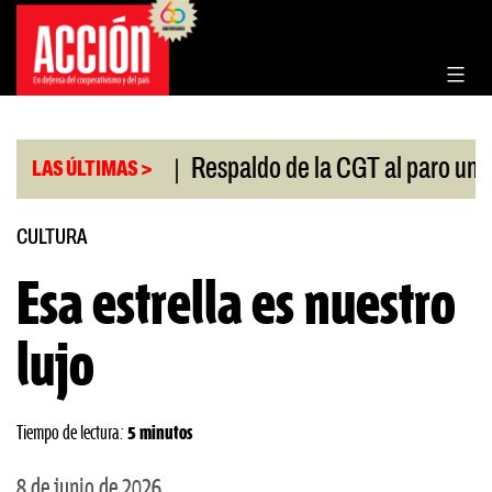
Saltar
al
contenido
|
l Congreso
Respaldo de la CGT al paro universitar
LAS ÚLTIMAS >
CULTURA
Esa estrella es nuestro
lujo
Tiempo de lectura:
5 minutos
8 de junio de 2026