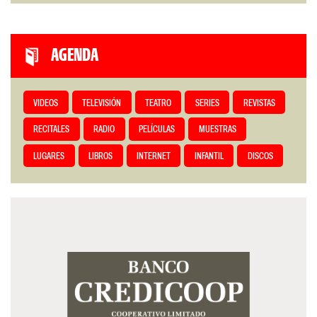
AGENDA
VIDEOS
TELEVISIÓN
TEATRO
SERIES
REVISTAS
RECITALES
RADIO
PELÍCULAS
MUESTRAS
LUGARES
LIBROS
INTERNET
INFANTIL
DISCOS